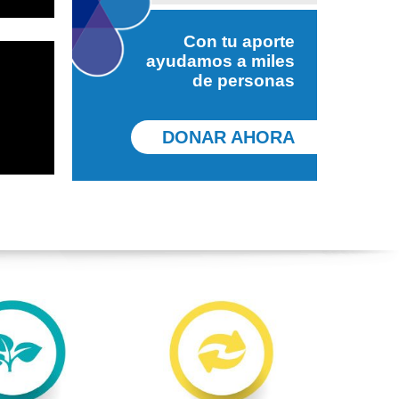
Con tu aporte
ayudamos a miles
de personas
DONAR AHORA