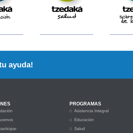
tu ayuda!
ONES
PROGRAMAS
dación
Asistencia Integral
acemos
Educación
articipar
Salud