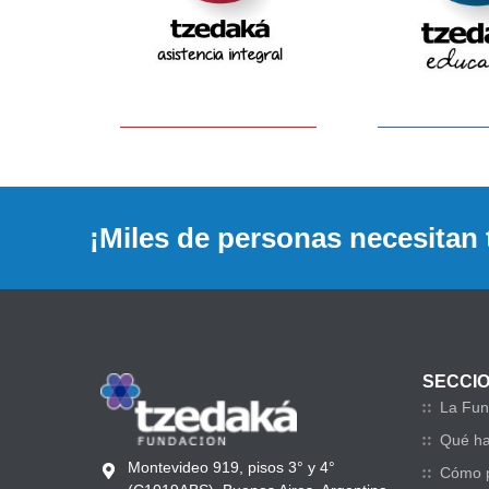
¡Miles de personas necesitan 
SECCI
La Fun
Qué h
Montevideo 919, pisos 3° y 4°
Cómo p