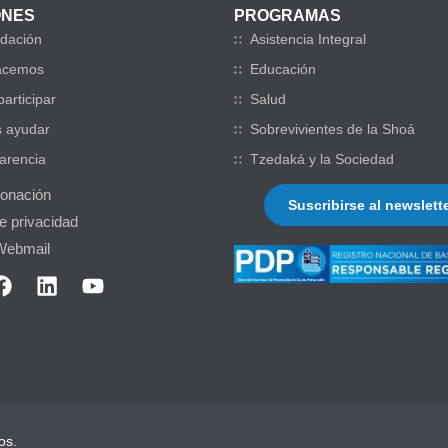
ONES
PROGRAMAS
dación
Asistencia Integral
acemos
Educación
articipar
Salud
 ayudar
Sobrevivientes de la Shoá
arencia
Tzedaká y la Sociedad
donación
Suscribirse al newslett
de privacidad
Webmail
os.