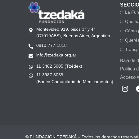
SECCI
La Fun
Qué h
Montevideo 919, pisos 3° y 4°
Cómo p
(C1019ABS), Buenos Aires, Argentina
Querés
0810-777-1818
Transp
info@tzedaka.org.ar
Baja de 
11 3482 5005 (Tzédek)
Política 
11 3987 8059
Acceso 
(Banco Comunitario de Medicamentos)
© FUNDACIÓN TZEDAKÁ – Todos los derechos reservad