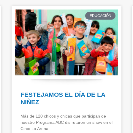
EDUCACIÓN
FESTEJAMOS EL DÍA DE LA
NIÑEZ
Más de 120 chicos y chicas que participan de
nuestro Programa ABC disfrutaron un show en el
Circo La Arena