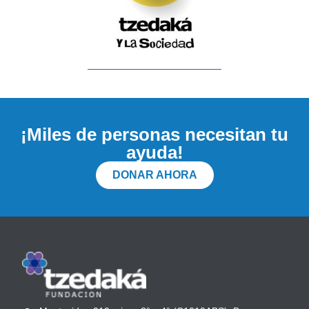
¡Miles de personas necesitan tu
ayuda!
DONAR AHORA