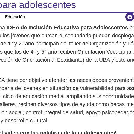
 para adolescentes
Educación
ama
IDEA de Inclusión Educativa para Adolescentes
br
e los jóvenes que cursan el secundario puedan desplegar
de 1° y 2° año participan del taller de Organización y T
s que los de 4° y 5° año reciben Orientación Vocacional
cción de Orientación al Estudiante) de la UBA y este añ
A tiene por objetivo atender las necesidades provenient
daria de jóvenes en situación de vulnerabilidad para as
l ciclo de educación media, ampliando sus oportunidad
alleres, reciben diversos tipos de ayuda como becas m
ción social, control integral de salud, apoyo psicopedagó
y desarrollo cultural.
el video con las palabras de los adolescentes!