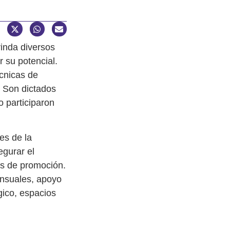
inda diversos
 su potencial.
écnicas de
. Son dictados
o participaron
es de la
egurar el
es de promoción.
ensuales, apoyo
gico, espacios