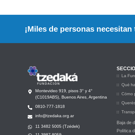
¡Miles de personas necesitan 
SECCI
La Fun
Qué h
Montevideo 919, pisos 3° y 4°
Cómo p
(C1019ABS), Buenos Aires, Argentina
Querés
0810-777-1818
Transp
info@tzedaka.org.ar
Baja de 
11 3482 5005 (Tzédek)
Política 
11 3987 8059