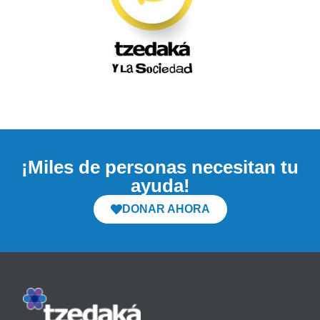
¡Miles de personas necesitan tu
ayuda!
DONAR AHORA