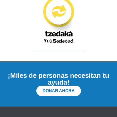
¡Miles de personas necesitan tu
ayuda!
DONAR AHORA