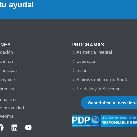
tu ayuda!
ONES
PROGRAMAS
dación
Asistencia Integral
acemos
Educación
articipar
Salud
 ayudar
Sobrevivientes de la Shoá
arencia
Tzedaká y la Sociedad
donación
Suscribirse al newslett
de privacidad
Webmail