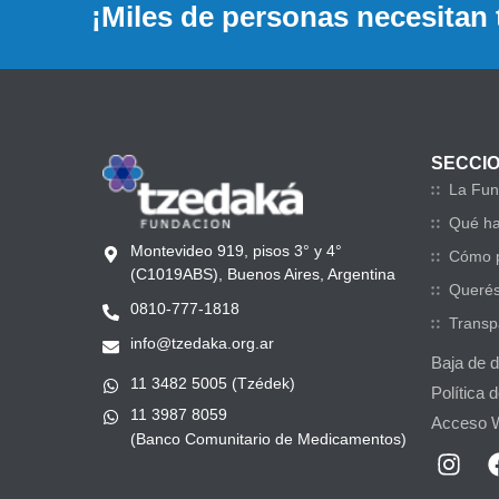
¡Miles de personas necesitan 
SECCI
La Fun
Qué h
Montevideo 919, pisos 3° y 4°
Cómo p
(C1019ABS), Buenos Aires, Argentina
Querés
0810-777-1818
Transp
info@tzedaka.org.ar
Baja de 
11 3482 5005 (Tzédek)
Política 
11 3987 8059
Acceso 
(Banco Comunitario de Medicamentos)