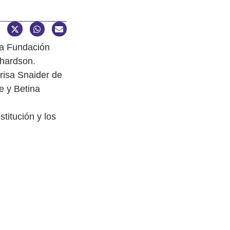
la Fundación
chardson.
risa Snaider de
e y Betina
titución y los