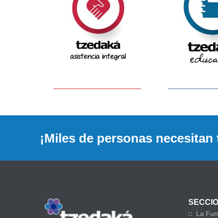
¡Miles de personas necesitan 
SECCI
La Fun