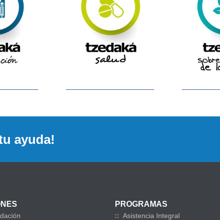
tu ayuda!
ONES
PROGRAMAS
dación
Asistencia Integral