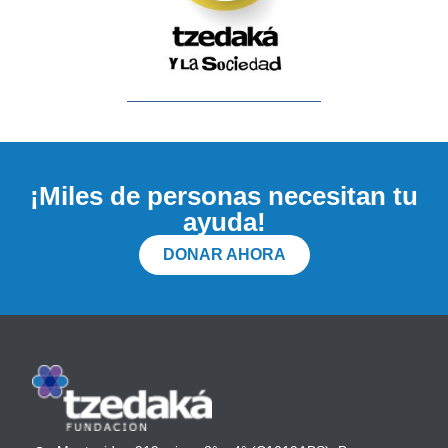
¡Miles de personas necesitan tu
ayuda!
DONAR AHORA