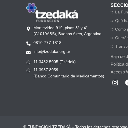
SECCI
La Fun
Qué h
Montevideo 919, pisos 3° y 4°
Cómo p
(C1019ABS), Buenos Aires, Argentina
Querés
0810-777-1818
Transp
info@tzedaka.org.ar
Baja de 
11 3482 5005 (Tzédek)
Política 
11 3987 8059
Acceso 
(Banco Comunitario de Medicamentos)
© FUNDACIÓN TZEDAKÁ – Todos los derechos reservad