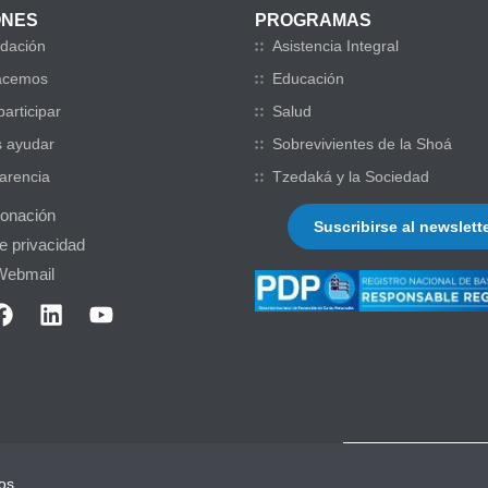
ONES
PROGRAMAS
dación
Asistencia Integral
acemos
Educación
articipar
Salud
 ayudar
Sobrevivientes de la Shoá
arencia
Tzedaká y la Sociedad
donación
Suscribirse al newslett
de privacidad
Webmail
os.