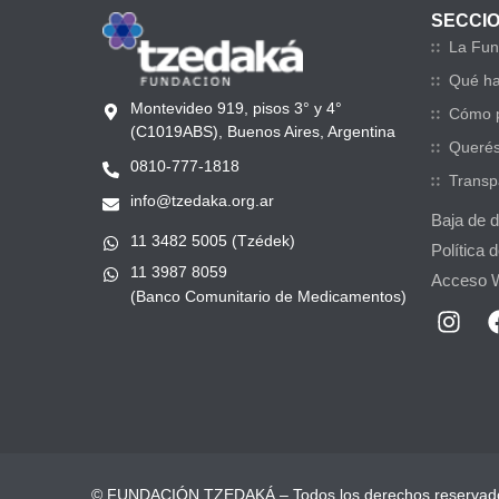
SECCI
La Fun
Qué h
Montevideo 919, pisos 3° y 4°
Cómo p
(C1019ABS), Buenos Aires, Argentina
Querés
0810-777-1818
Transp
info@tzedaka.org.ar
Baja de 
11 3482 5005 (Tzédek)
Política 
11 3987 8059
Acceso 
(Banco Comunitario de Medicamentos)
© FUNDACIÓN TZEDAKÁ – Todos los derechos reservad