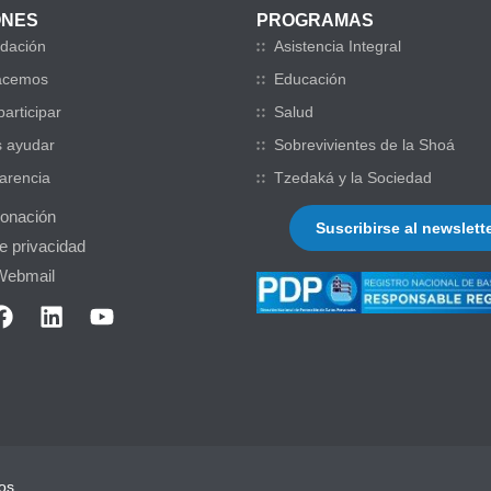
ONES
PROGRAMAS
dación
Asistencia Integral
acemos
Educación
articipar
Salud
 ayudar
Sobrevivientes de la Shoá
arencia
Tzedaká y la Sociedad
donación
Suscribirse al newslett
de privacidad
Webmail
os.