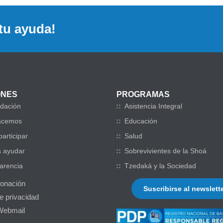
tu ayuda!
ONES
PROGRAMAS
dación
Asistencia Integral
acemos
Educación
articipar
Salud
 ayudar
Sobrevivientes de la Shoá
arencia
Tzedaká y la Sociedad
donación
Suscribirse al newslett
de privacidad
Webmail