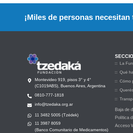
¡Miles de personas necesitan 
SECCI
La Fun
Qué h
Montevideo 919, pisos 3° y 4°
Cómo p
(C1019ABS), Buenos Aires, Argentina
Querés
0810-777-1818
Transp
info@tzedaka.org.ar
Baja de 
11 3482 5005 (Tzédek)
Política 
11 3987 8059
Acceso 
(Banco Comunitario de Medicamentos)