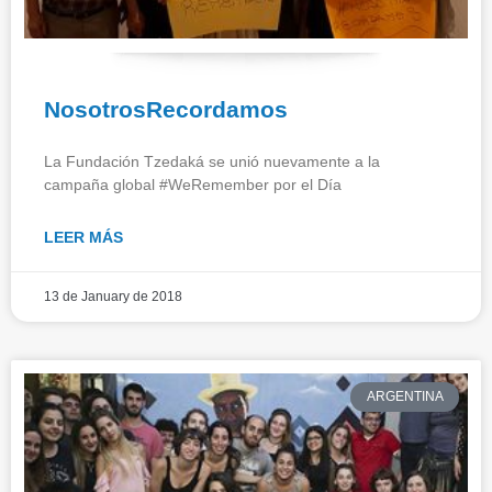
NosotrosRecordamos
La Fundación Tzedaká se unió nuevamente a la
campaña global #WeRemember por el Día
LEER MÁS
13 de January de 2018
ARGENTINA