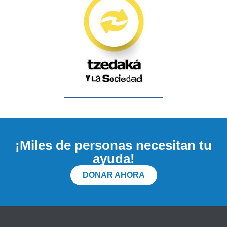
¡Miles de personas necesitan tu
ayuda!
DONAR AHORA