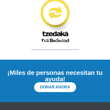
¡Miles de personas necesitan tu
ayuda!
DONAR AHORA