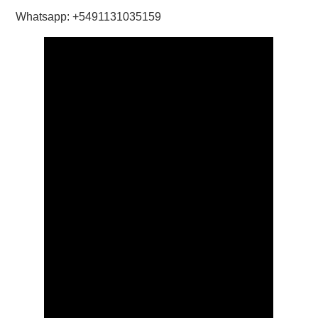
Whatsapp: +5491131035159