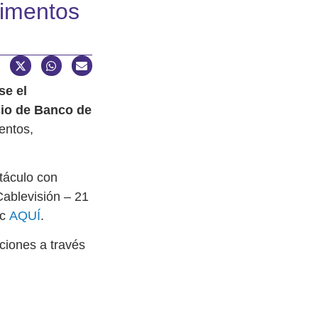
limentos
se el
cio de Banco de
entos,
táculo con
Cablevisión – 21
ic
AQUÍ
.
ciones a través