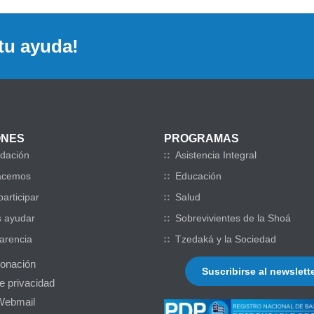
tu ayuda!
ONES
PROGRAMAS
dación
Asistencia Integral
acemos
Educación
articipar
Salud
 ayudar
Sobrevivientes de la Shoá
arencia
Tzedaká y la Sociedad
donación
Suscribirse al newslett
de privacidad
Webmail