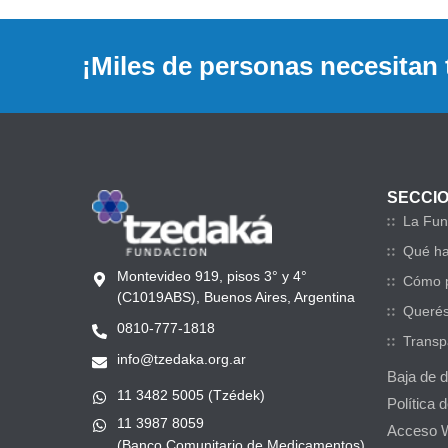
¡Miles de personas necesitan 
SECCI
La Fun
Qué h
Montevideo 919, pisos 3° y 4°
Cómo p
(C1019ABS), Buenos Aires, Argentina
Querés
0810-777-1818
Transp
info@tzedaka.org.ar
Baja de 
11 3482 5005 (Tzédek)
Política 
11 3987 8059
Acceso 
(Banco Comunitario de Medicamentos)