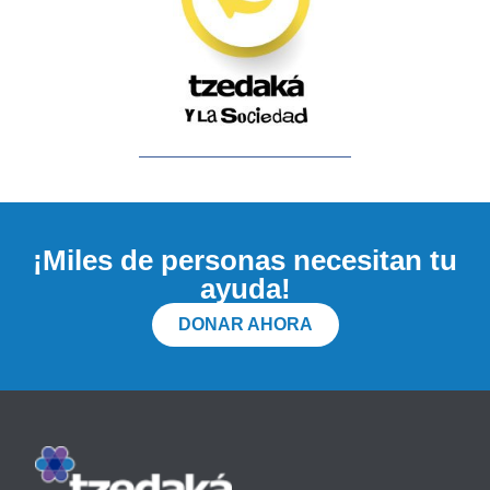
¡Miles de personas necesitan tu
ayuda!
DONAR AHORA