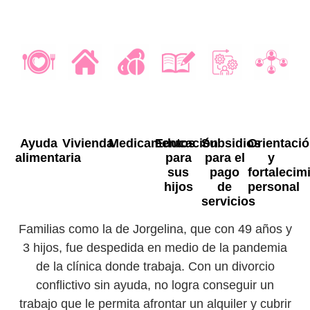
Ayuda
Vivienda
Medicamentos
Educación
Subsidios
Orientaci
alimentaria
para
para el
y
sus
pago
fortalecim
hijos
de
personal
servicios
Familias como la de Jorgelina, que con 49 años y
3 hijos, fue despedida en medio de la pandemia
de la clínica donde trabaja. Con un divorcio
conflictivo sin ayuda, no logra conseguir un
trabajo que le permita afrontar un alquiler y cubrir