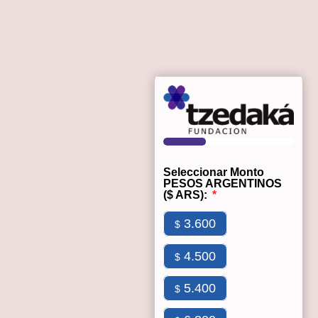
Seleccionar Monto
PESOS ARGENTINOS
($ ARS):
3.600
$
4.500
$
5.400
$