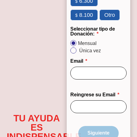
6.300
$
8.100
Otro
$
Seleccionar tipo de
Donación:
Mensual
Única vez
Email
Reingrese su Email
TU AYUDA
ES
Siguiente
INDISPENSABLE