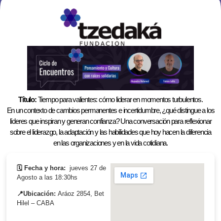
Título:
Tiempo para valientes: cómo liderar en momentos turbulentos.
En un contexto de cambios permanentes e incertidumbre, ¿qué distingue a los
líderes que inspiran y generan confianza? Una conversación para reflexionar
sobre el liderazgo, la adaptación y las habilidades que hoy hacen la diferencia
en las organizaciones y en la vida cotidiana.
🗓️ Fecha y hora:
jueves 27 de
Agosto a las 18:30hs
📍Ubicación:
Aráoz 2854, Bet
Hilel – CABA